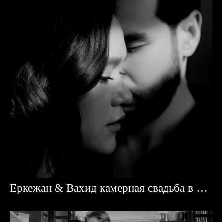
Еркежан & Вахид камерная свадьба в Астане