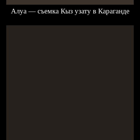
Алуа — съемка Кыз узату в Караганде